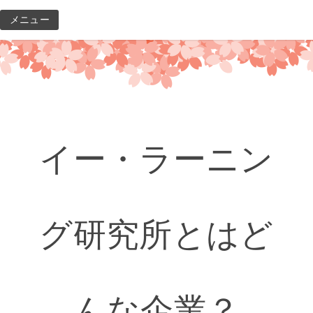
コ
メニュー
ン
テ
ン
ツ
へ
ス
キ
イー・ラーニン
ッ
プ
グ研究所とはど