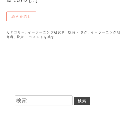
続きを読む
カテゴリー:
イーラーニング研究所
,
投資
· タグ:
イーラーニング研
究所
,
投資
· コメントを残す
検
索: