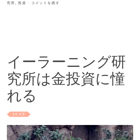
究所
,
投資
· コメントを残す
イーラーニング研
究所は金投資に憧
れる
14 4月