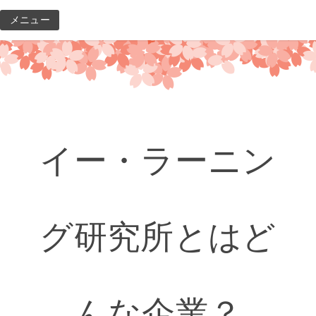
コ
メニュー
ン
テ
ン
ツ
へ
ス
キ
イー・ラーニン
ッ
プ
グ研究所とはど