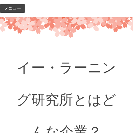
コ
メニュー
ン
テ
ン
ツ
へ
ス
キ
イー・ラーニン
ッ
プ
グ研究所とはど