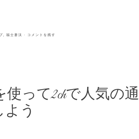
ブ
,
福士蒼汰
· コメントを残す
使って2chで人気の
しよう