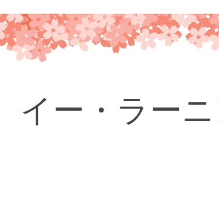
コ
ン
テ
ン
ツ
へ
ス
キ
イー・ラーニ
ッ
プ