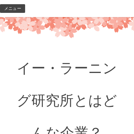
コ
メニュー
ン
テ
ン
ツ
へ
ス
キ
イー・ラーニン
ッ
プ
グ研究所とはど