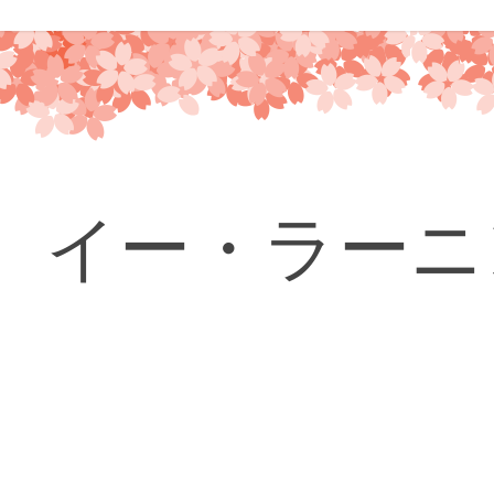
コ
ン
テ
ン
ツ
へ
ス
キ
イー・ラーニ
ッ
プ