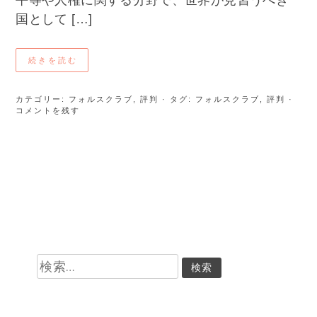
平等や人権に関する分野で、世界が見習うべき
国として […]
続きを読む
カテゴリー:
フォルスクラブ
,
評判
· タグ:
フォルスクラブ
,
評判
·
コメントを残す
検
索: