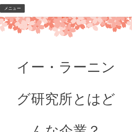
コ
メニュー
ン
テ
ン
ツ
へ
ス
キ
イー・ラーニン
ッ
プ
グ研究所とはど