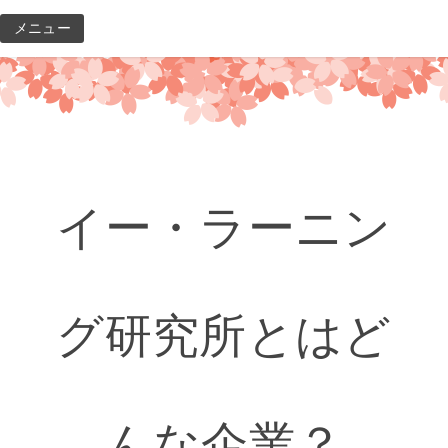
コ
メニュー
ン
テ
ン
ツ
へ
ス
キ
イー・ラーニン
ッ
プ
グ研究所とはど