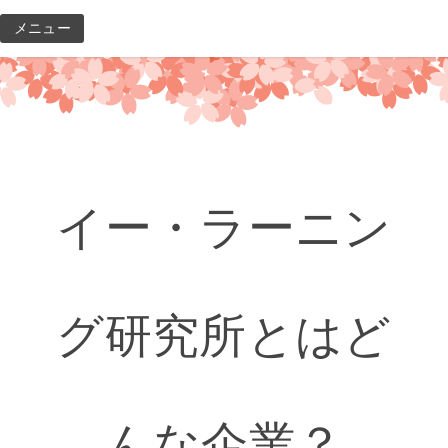
コ
メニュー
ン
テ
ン
ツ
へ
ス
キ
イー・ラーニン
ッ
プ
グ研究所とはど